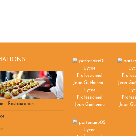
MATIONS
ie - Restauration
ce
ie